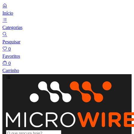
Início
Categorias
Pesquisar
0
Favoritos
0
Carrinho