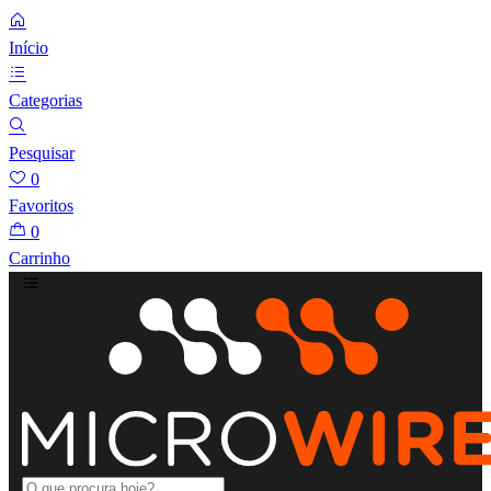
Início
Categorias
Pesquisar
0
Favoritos
0
Carrinho