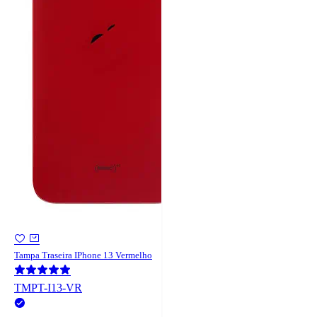
Tampa Traseira IPhone 13 Vermelho
TMPT-I13-VR