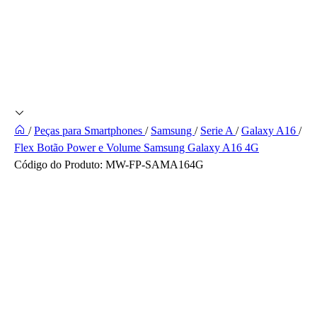
/
Peças para Smartphones
/
Samsung
/
Serie A
/
Galaxy A16
/
Flex Botão Power e Volume Samsung Galaxy A16 4G
Código do Produto:
MW-FP-SAMA164G