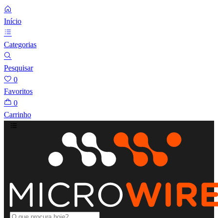
Início
Categorias
Pesquisar
0
Favoritos
0
Carrinho