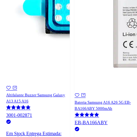
Altifalante Buzzer Samsung Galaxy
A13 A15 A16
Bateria Samsung A16 A26 5G EB-
BA166ABY 5000mAh
3001-002871
EB-BA166ABY
Em Stock
Entrega Estimada: