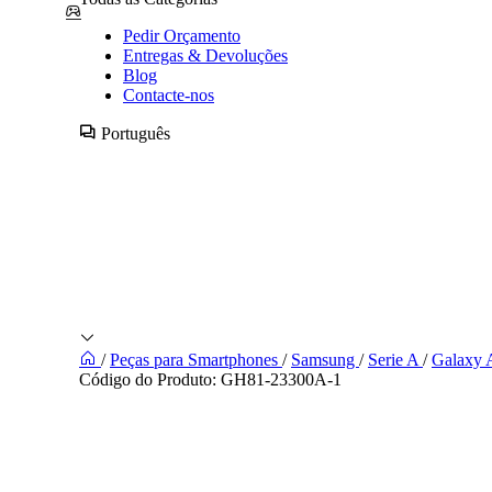
Pedir Orçamento
Entregas & Devoluções
Blog
Contacte-nos
Português
/
Peças para Smartphones
/
Samsung
/
Serie A
/
Galaxy
Código do Produto:
GH81-23300A-1