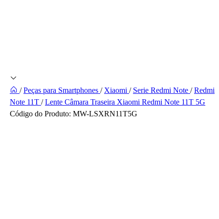
/
Peças para Smartphones
/
Xiaomi
/
Serie Redmi Note
/
Redmi
Note 11T
/
Lente Câmara Traseira Xiaomi Redmi Note 11T 5G
Código do Produto:
MW-LSXRN11T5G