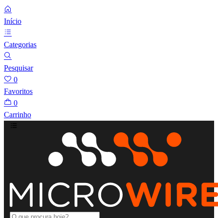
Início
Categorias
Pesquisar
0
Favoritos
0
Carrinho