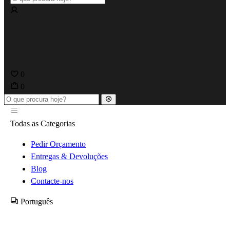
0
0
Todas as Categorias
Pedir Orçamento
Entregas & Devoluções
Blog
Contacte-nos
Português