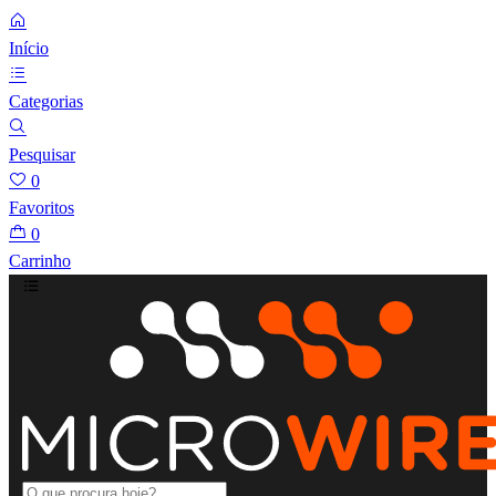
Início
Categorias
Pesquisar
0
Favoritos
0
Carrinho