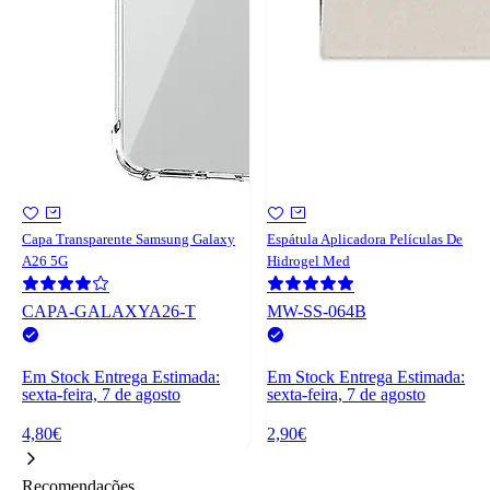
Capa Transparente Samsung Galaxy
Espátula Aplicadora Películas De
A26 5G
Hidrogel Med
CAPA-GALAXYA26-T
MW-SS-064B
Em Stock
Entrega Estimada:
Em Stock
Entrega Estimada:
sexta-feira, 7 de agosto
sexta-feira, 7 de agosto
4,80€
2,90€
Recomendações