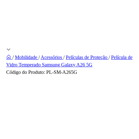
/
Mobilidade
/
Acessórios
/
Películas de Proteção
/
Película de
Vidro Temperado Samsung Galaxy A26 5G
Código do Produto:
PL-SM-A265G