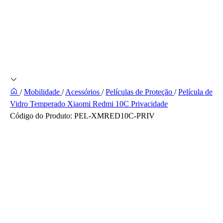
/
Mobilidade
/
Acessórios
/
Películas de Proteção
/
Película de
Vidro Temperado Xiaomi Redmi 10C Privacidade
Código do Produto:
PEL-XMRED10C-PRIV