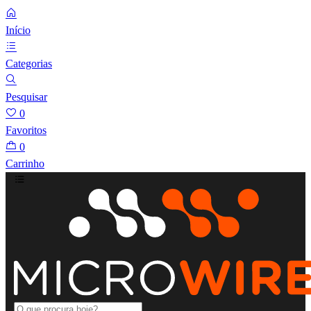
Início
Categorias
Pesquisar
0
Favoritos
0
Carrinho