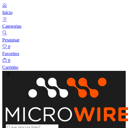
Início
Categorias
Pesquisar
0
Favoritos
0
Carrinho