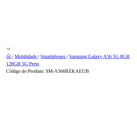
/
Mobilidade
/
Smartphones
/
Samsung Galaxy A56 5G 8GB
128GB 5G Preto
Código do Produto:
SM-A566BZKAEUB