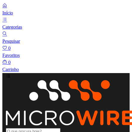
Início
Categorias
Pesquisar
0
Favoritos
0
Carrinho