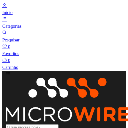
Início
Categorias
Pesquisar
0
Favoritos
0
Carrinho