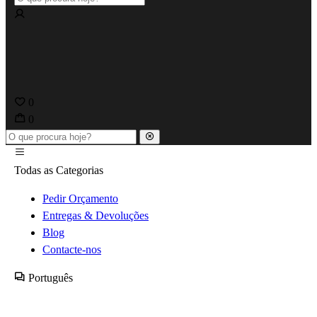
0
0
Todas as Categorias
Pedir Orçamento
Entregas & Devoluções
Blog
Contacte-nos
Português