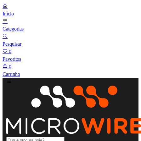
Início
Categorias
Pesquisar
0
Favoritos
0
Carrinho