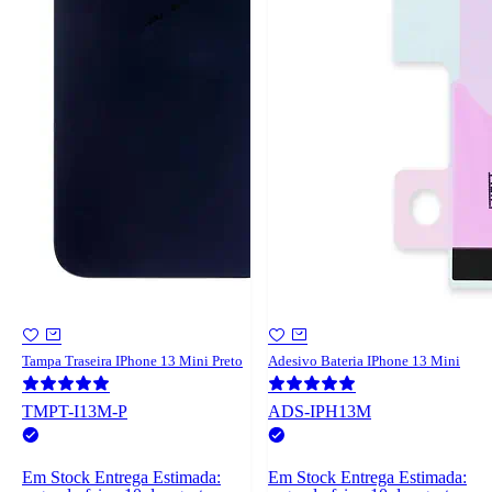
Tampa Traseira IPhone 13 Mini Preto
Adesivo Bateria IPhone 13 Mini
TMPT-I13M-P
ADS-IPH13M
Em Stock
Entrega Estimada:
Em Stock
Entrega Estimada: