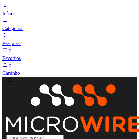
Início
Categorias
Pesquisar
0
Favoritos
0
Carrinho