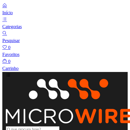
Início
Categorias
Pesquisar
0
Favoritos
0
Carrinho