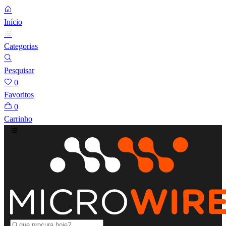
Início
Categorias
Pesquisar
0
Favoritos
0
Carrinho