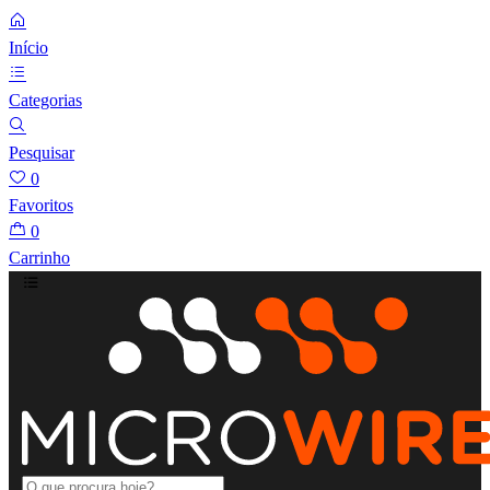
Início
Categorias
Pesquisar
0
Favoritos
0
Carrinho