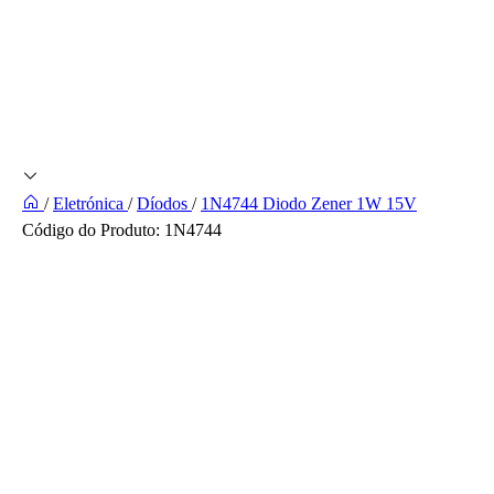
/
Eletrónica
/
Díodos
/
1N4744 Diodo Zener 1W 15V
Código do Produto:
1N4744