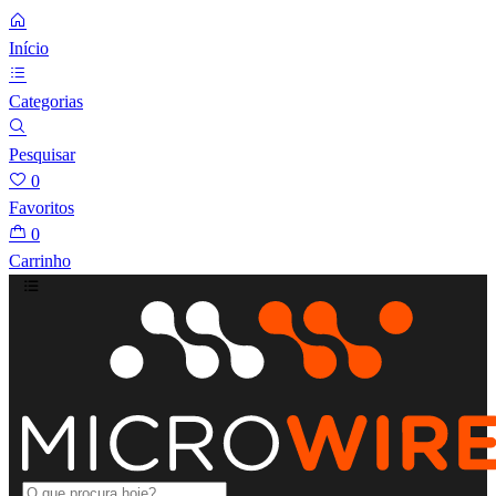
Início
Categorias
Pesquisar
0
Favoritos
0
Carrinho