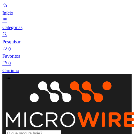
Início
Categorias
Pesquisar
0
Favoritos
0
Carrinho