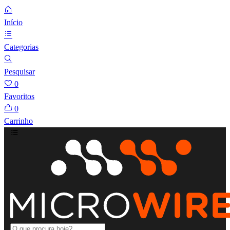
Início
Categorias
Pesquisar
0
Favoritos
0
Carrinho