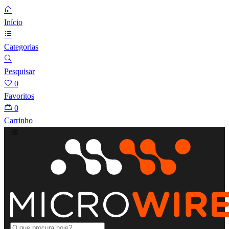
Início
Categorias
Pesquisar
0
Favoritos
0
Carrinho