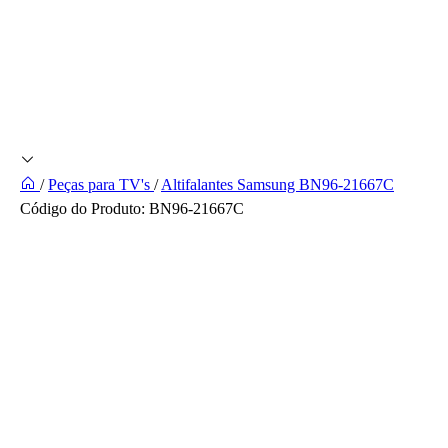
/
Peças para TV's
/
Altifalantes Samsung BN96-21667C
Código do Produto:
BN96-21667C