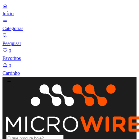
Início
Categorias
Pesquisar
0
Favoritos
0
Carrinho