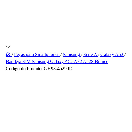
/
Peças para Smartphones
/
Samsung
/
Serie A
/
Galaxy A52
/
Bandeja SIM Samsung Galaxy A52 A72 A52S Branco
Código do Produto:
GH98-46290D