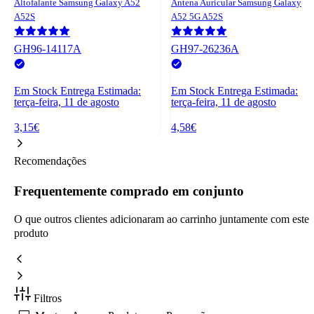
Altofalante Samsung Galaxy A52
Antena Auricular Samsung Galaxy
A52S
A52 5G A52S
GH96-14117A
GH97-26236A
Em Stock
Entrega Estimada:
Em Stock
Entrega Estimada:
terça-feira, 11 de agosto
terça-feira, 11 de agosto
3,15€
4,58€
Recomendações
Frequentemente comprado em conjunto
O que outros clientes adicionaram ao carrinho juntamente com este
produto
Filtros