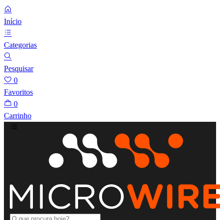
Início
Categorias
Pesquisar
0
Favoritos
0
Carrinho