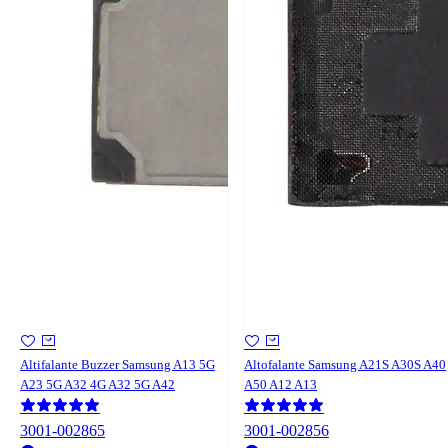
Altifalante Buzzer Samsung A13 5G
Altofalante Samsung A21S A30S A40
A23 5G A32 4G A32 5G A42
A50 A12 A13
3001-002865
3001-002856