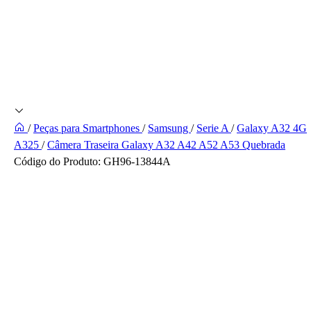
/
Peças para Smartphones
/
Samsung
/
Serie A
/
Galaxy A32 4G
A325
/
Câmera Traseira Galaxy A32 A42 A52 A53 Quebrada
Código do Produto:
GH96-13844A