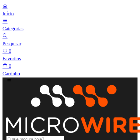
Início
Categorias
Pesquisar
0
Favoritos
0
Carrinho