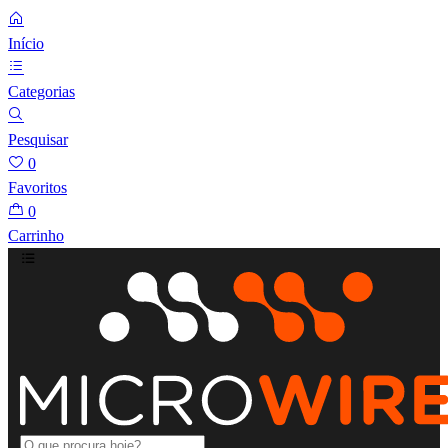
Início
Categorias
Pesquisar
0
Favoritos
0
Carrinho