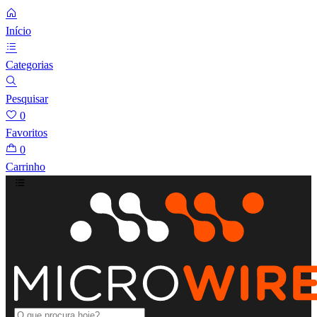
Início
Categorias
Pesquisar
0
Favoritos
0
Carrinho