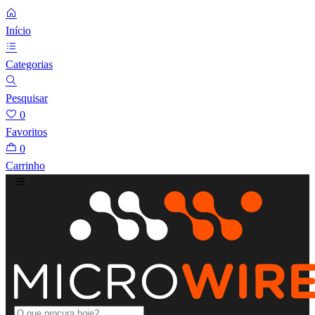
Início
Categorias
Pesquisar
0
Favoritos
0
Carrinho