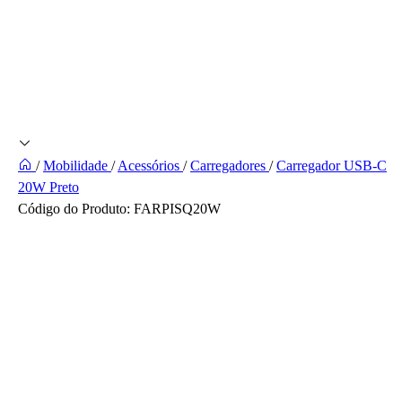
/
Mobilidade
/
Acessórios
/
Carregadores
/
Carregador USB-C
20W Preto
Código do Produto:
FARPISQ20W