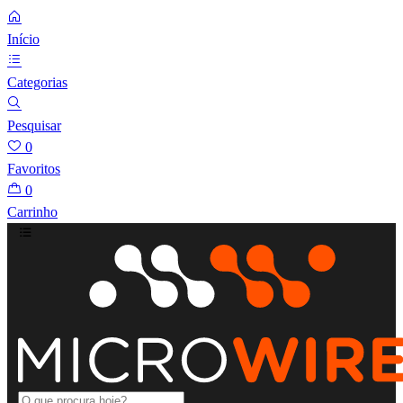
Início
Categorias
Pesquisar
0
Favoritos
0
Carrinho