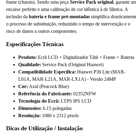
frame (chassis). Sendo uma peça
Service Pack original
, garante u
encaixe perfeito e uma calibração de cor idêntica à de fábrica. A
inclusão da
bateria e frame pré-montadas
simplifica drasticament
o processo de substituição, reduzindo o tempo de intervenção e o
risco de danos a outros componentes.
Especificações Técnicas
Produto:
Ecrã LCD + Digitalizador Tátil + Frame + Bateria
Qualidade:
Service Pack (Original Huawei)
Compatibilidade Específica:
Huawei P30 Lite (MAR-
L01A, MAR-L21A, MAR-LX1A) - Versão 24MP
Cor:
Azul (Peacock Blue)
Referência do Fabricante:
02352NFW
Tecnologia do Ecrã:
LTPS IPS LCD
Dimensões:
6.15 polegadas
Resolução:
1080 x 2312 pixels
Dicas de Utilização / Instalação