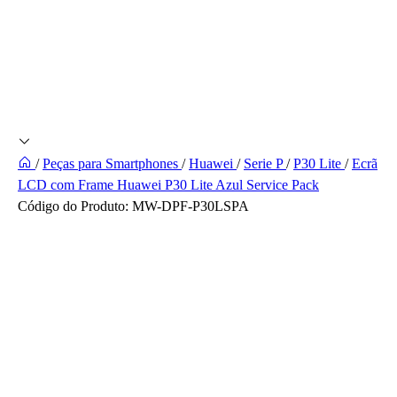
/
Peças para Smartphones
/
Huawei
/
Serie P
/
P30 Lite
/
Ecrã
LCD com Frame Huawei P30 Lite Azul Service Pack
Código do Produto:
MW-DPF-P30LSPA