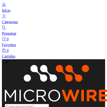
Início
Categorias
Pesquisar
0
Favoritos
0
Carrinho