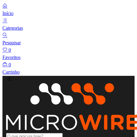
Início
Categorias
Pesquisar
0
Favoritos
0
Carrinho