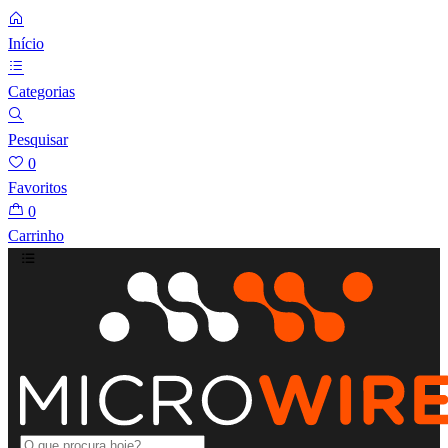
Início
Categorias
Pesquisar
0
Favoritos
0
Carrinho