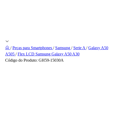
/
Peças para Smartphones
/
Samsung
/
Serie A
/
Galaxy A50
A505
/
Flex LCD Samsung Galaxy A50 A30
Código do Produto:
GH59-15030A