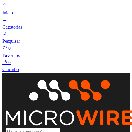
Início
Categorias
Pesquisar
0
Favoritos
0
Carrinho