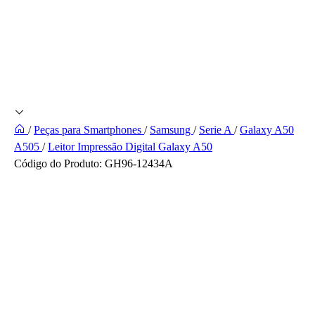
/
Peças para Smartphones
/
Samsung
/
Serie A
/
Galaxy A50
A505
/
Leitor Impressão Digital Galaxy A50
Código do Produto:
GH96-12434A