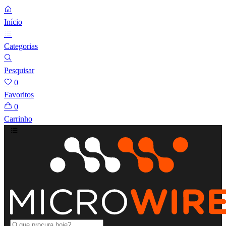
Início
Categorias
Pesquisar
0
Favoritos
0
Carrinho