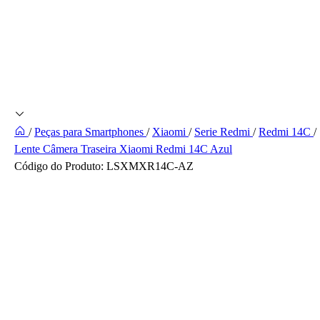
/
Peças para Smartphones
/
Xiaomi
/
Serie Redmi
/
Redmi 14C
/
Lente Câmera Traseira Xiaomi Redmi 14C Azul
Código do Produto:
LSXMXR14C-AZ