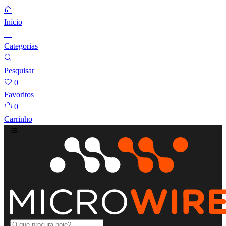
Início
Categorias
Pesquisar
0
Favoritos
0
Carrinho