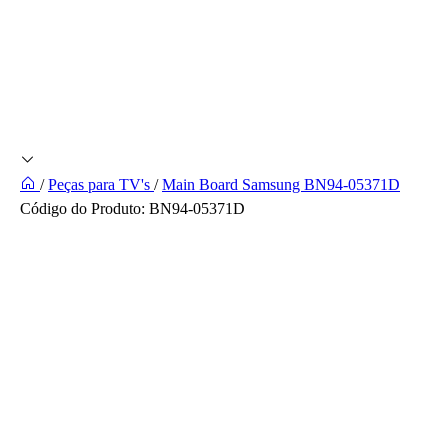
/
Peças para TV's
/
Main Board Samsung BN94-05371D
Código do Produto:
BN94-05371D