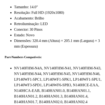
Tamanho: 14.0"
Resolução: Full HD (1920x1080)
Acabamento: Brilho
Retroiluminação: LED
Conector: 30 Pinos
Estado: Novo
Dimensões: 320.4 mm (Altura) × 205.1 mm (Largura) × 3
mm (Espessura)
Part-Numbers Compatíveis:
NV140FHM-N4A, NV140FHM-N41, NV140FHM-N43,
NV140FHM-N44, NV140FHM-N45, NV140FHM-N46,
LP140WF1-SPC1, LP140WF1-SPK1, LP140WF1-SPU1,
LP140WF3-SPD1, LP140WF6-SPB3, N140HCE-EAA,
N140HCA-EAB, B140HAN01.0, B140HAN01.1,
B140HAN01.2, B140HAN01.3, B140HAN01.4,
B140HAN01.7, B140HAN02.0, B140HAN02.4