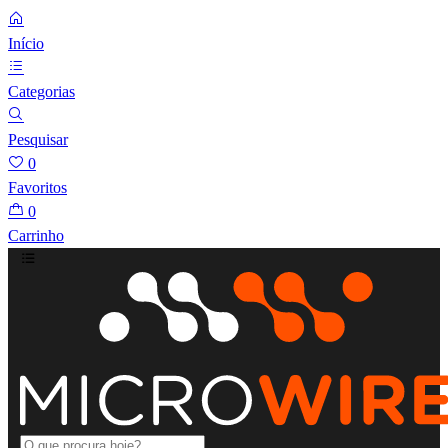
Início
Categorias
Pesquisar
0
Favoritos
0
Carrinho