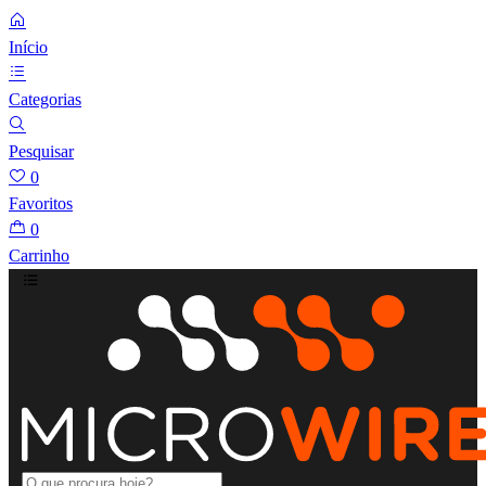
Início
Categorias
Pesquisar
0
Favoritos
0
Carrinho