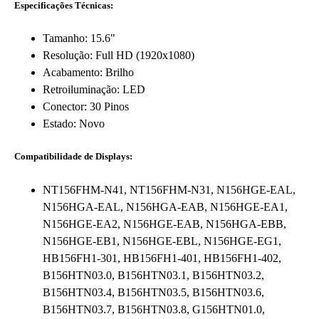
Especificações Técnicas:
Tamanho: 15.6"
Resolução: Full HD (1920x1080)
Acabamento: Brilho
Retroiluminação: LED
Conector: 30 Pinos
Estado: Novo
Compatibilidade de Displays:
NT156FHM-N41, NT156FHM-N31, N156HGE-EAL,
N156HGA-EAL, N156HGA-EAB, N156HGE-EA1,
N156HGE-EA2, N156HGE-EAB, N156HGA-EBB,
N156HGE-EB1, N156HGE-EBL, N156HGE-EG1,
HB156FH1-301, HB156FH1-401, HB156FH1-402,
B156HTN03.0, B156HTN03.1, B156HTN03.2,
B156HTN03.4, B156HTN03.5, B156HTN03.6,
B156HTN03.7, B156HTN03.8, G156HTN01.0,