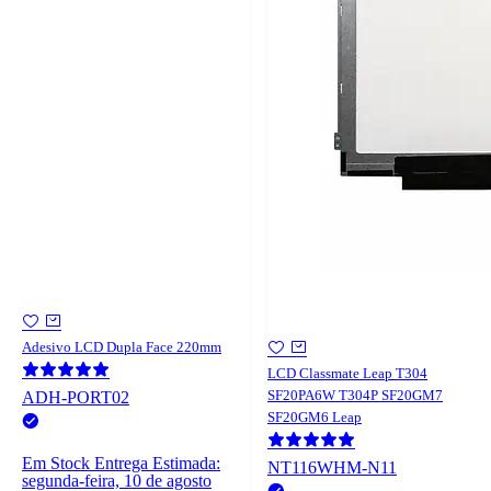
Adesivo LCD Dupla Face 220mm
LCD Classmate Leap T304
SF20PA6W T304P SF20GM7
ADH-PORT02
SF20GM6 Leap
Em Stock
Entrega Estimada:
NT116WHM-N11
segunda-feira, 10 de agosto