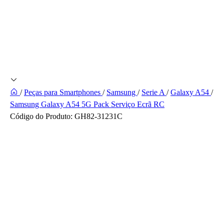
/
Peças para Smartphones
/
Samsung
/
Serie A
/
Galaxy A54
/
Samsung Galaxy A54 5G Pack Serviço Ecrã RC
Código do Produto:
GH82-31231C