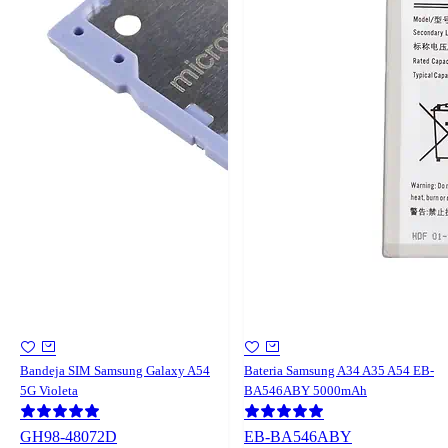
Bandeja SIM Samsung Galaxy A54
Bateria Samsung A34 A35 A54 EB-
5G Violeta
BA546ABY 5000mAh
GH98-48072D
EB-BA546ABY