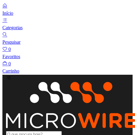
Início
Categorias
Pesquisar
0
Favoritos
0
Carrinho