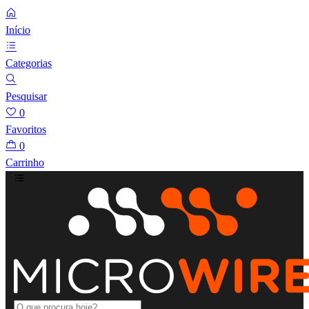
Início
Categorias
Pesquisar
0
Favoritos
0
Carrinho