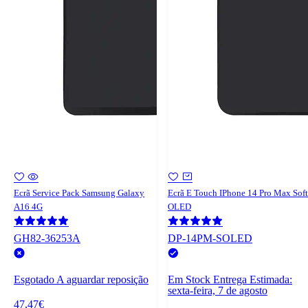
Ecrã Service Pack Samsung Galaxy
Ecrã E Touch IPhone 14 Pro Max Soft
A16 4G
OLED
GH82-36253A
DP-14PM-SOLED
Esgotado
A aguardar reposição
Em Stock
Entrega Estimada:
sexta-feira, 7 de agosto
47,47€