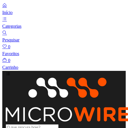
Início
Categorias
Pesquisar
0
Favoritos
0
Carrinho