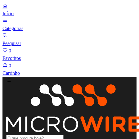
Início
Categorias
Pesquisar
0
Favoritos
0
Carrinho