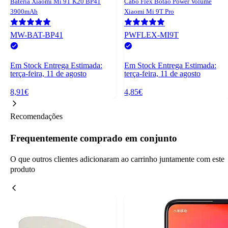
Bateria Xiaomi Mi 9T K20 BP41
Cabo Flex Botão Power Volume
3900mAh
Xiaomi Mi 9T Pro
MW-BAT-BP41
PWFLEX-MI9T
Em Stock
Entrega Estimada:
Em Stock
Entrega Estimada:
terça-feira, 11 de agosto
terça-feira, 11 de agosto
8,91€
4,85€
Recomendações
Frequentemente comprado em conjunto
O que outros clientes adicionaram ao carrinho juntamente com este
produto