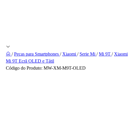
/
Peças para Smartphones
/
Xiaomi
/
Serie Mi
/
Mi 9T
/
Xiaomi
Mi 9T Ecrã OLED e Tátil
Código do Produto:
MW-XM-M9T-OLED