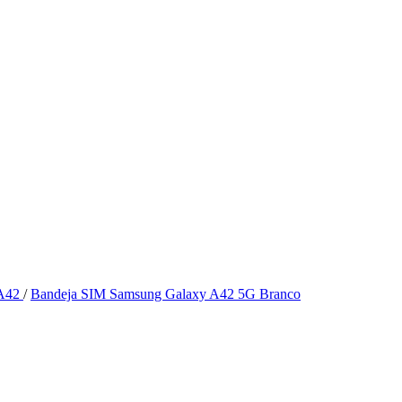
 A42
/
Bandeja SIM Samsung Galaxy A42 5G Branco