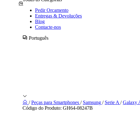
Pedir Orçamento
Entregas & Devoluções
Blog
Contacte-nos
Português
/
Peças para Smartphones
/
Samsung
/
Serie A
/
Galaxy
Código do Produto:
GH64-08247B