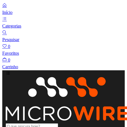
Início
Categorias
Pesquisar
0
Favoritos
0
Carrinho