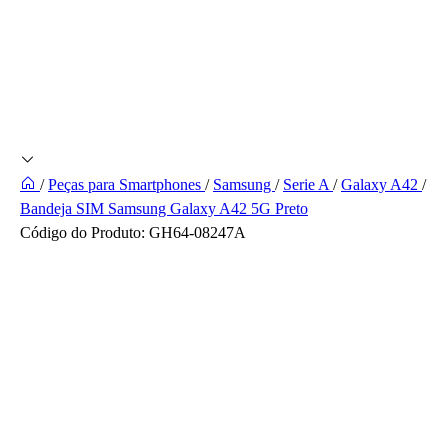
/
Peças para Smartphones
/
Samsung
/
Serie A
/
Galaxy A42
/
Bandeja SIM Samsung Galaxy A42 5G Preto
Código do Produto:
GH64-08247A