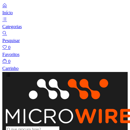
Início
Categorias
Pesquisar
0
Favoritos
0
Carrinho